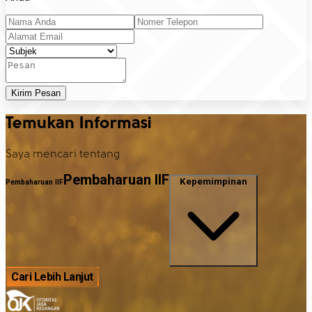
Kirim Pesan
Temukan Informasi
Saya mencari tentang
Pembaharuan IIF
Kepemimpinan
Pembaharuan IIF
Cari Lebih Lanjut