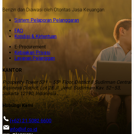
Berizin dan Diawasi oleh Otoritas Jasa Keuangan.
Sistem Pelaporan Pelanggaran
FAQ
Kondisi & Ketentuan
E-Procurement
Kebijakan Privasi
Layanan Pelanggan
KANTOR
Prosperity Tower 53ʳᵈ – 55ᵗʰ Floor, District 8 Sudirman Central
Business District, Lot 28 Jl. Jend. Sudirman Kav. 52–53,
Jakarta 12190, Indonesia
Hubungi Kami
(+62) 21 5082 6600
info@iif.co.id