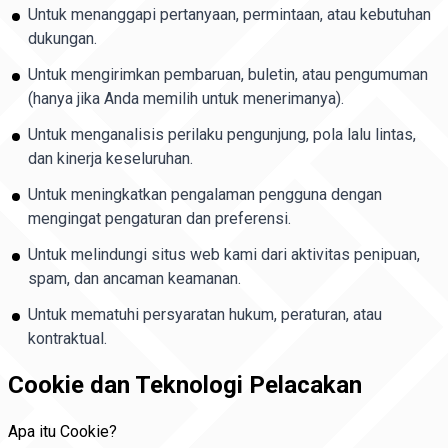
Untuk menanggapi pertanyaan, permintaan, atau kebutuhan
dukungan.
Untuk mengirimkan pembaruan, buletin, atau pengumuman
(hanya jika Anda memilih untuk menerimanya).
Untuk menganalisis perilaku pengunjung, pola lalu lintas,
dan kinerja keseluruhan.
Untuk meningkatkan pengalaman pengguna dengan
mengingat pengaturan dan preferensi.
Untuk melindungi situs web kami dari aktivitas penipuan,
spam, dan ancaman keamanan.
Untuk mematuhi persyaratan hukum, peraturan, atau
kontraktual.
Cookie dan Teknologi Pelacakan
Apa itu Cookie?