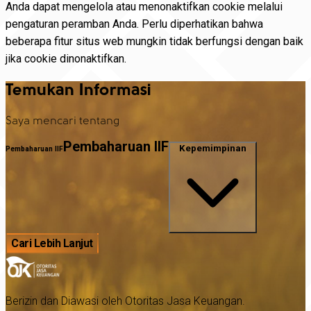
Anda dapat mengelola atau menonaktifkan cookie melalui
pengaturan peramban Anda. Perlu diperhatikan bahwa
beberapa fitur situs web mungkin tidak berfungsi dengan baik
jika cookie dinonaktifkan.
Temukan Informasi
Saya mencari tentang
Pembaharuan IIF
Kepemimpinan
Pembaharuan IIF
Cari Lebih Lanjut
Berizin dan Diawasi oleh Otoritas Jasa Keuangan.