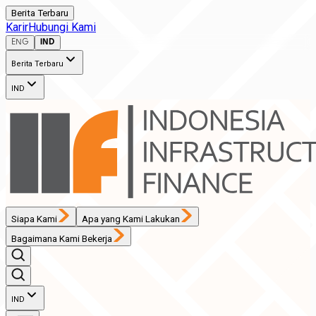
Berita Terbaru
Karir
Hubungi Kami
ENG
IND
Berita Terbaru
IND
Siapa Kami
Apa yang Kami Lakukan
Bagaimana Kami Bekerja
IND