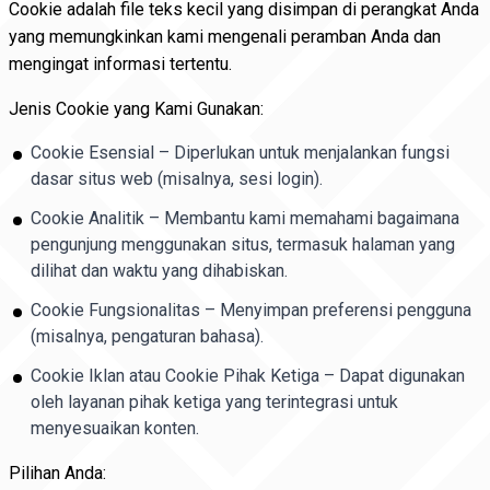
Cookie adalah file teks kecil yang disimpan di perangkat Anda
yang memungkinkan kami mengenali peramban Anda dan
mengingat informasi tertentu.
Jenis Cookie yang Kami Gunakan:
Cookie Esensial – Diperlukan untuk menjalankan fungsi
dasar situs web (misalnya, sesi login).
Cookie Analitik – Membantu kami memahami bagaimana
pengunjung menggunakan situs, termasuk halaman yang
dilihat dan waktu yang dihabiskan.
Cookie Fungsionalitas – Menyimpan preferensi pengguna
(misalnya, pengaturan bahasa).
Cookie Iklan atau Cookie Pihak Ketiga – Dapat digunakan
oleh layanan pihak ketiga yang terintegrasi untuk
menyesuaikan konten.
Pilihan Anda: