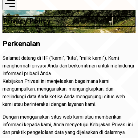
Privacy Policy
Perkenalan
Selamat datang di IIF (“kami”, “kita”, “milik kami”). Kami
menghormati privasi Anda dan berkomitmen untuk melindungi
informasi pribadi Anda.
Kebijakan Privasi ini menjelaskan bagaimana kami
mengumpulkan, menggunakan, mengungkapkan, dan
melindungi data Anda ketika Anda mengunjungi situs web
kami atau berinteraksi dengan layanan kami.
Dengan menggunakan situs web kami atau memberikan
informasi kepada kami, Anda menyetujui Kebijakan Privasi ini
dan praktik pengelolaan data yang dijelaskan di dalamnya.